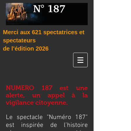
Merci aux 621 spectatrices et
spectateurs
de l'édition 2026
NUMERO 187 est une
alerte, un appel à la
vigilance citoyenne.
Le spectacle "Numéro 187"
est inspirée de l’histoire