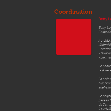
Coordination
Betty L
Betty La
Coste d’
Au-delà 
défend é
- rendre 
- favori
- permett
Le centr
la diver
La créat
discrimi
souhaito
Le proje
passés f
du Camp 
à revivif