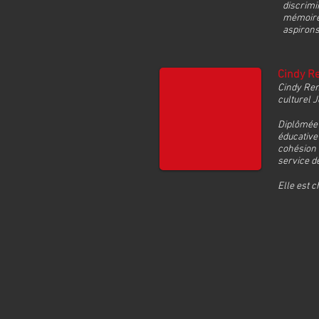
discrimi
mémoire 
aspirons
Cindy R
Cindy Ren
culturel 
Diplômée 
éducative 
cohésion a
service de
Elle est c