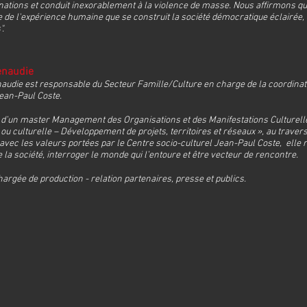
nations et conduit inexorablement à la violence de masse. Nous affirmons que c
de l'expérience humaine que se construit la société démocratique éclairée, o
".
enaudie
audie est responsable du Secteur Famille/Culture en charge de la coordinati
Jean-Paul Coste.
d’un master Management des Organisations et des Manifestations Culturell
ou culturelle – Développement de projets, territoires et réseaux », au travers
vec les valeurs portées par le Centre socio-culturel Jean-Paul Coste, elle rej
 la société, interroger le monde qui l’entoure et être vecteur de rencontre.
hargée de production - relation partenaires, presse et publics.