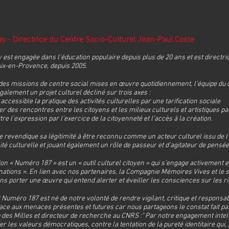
ay - Directrice du Centre Socio-Culturel Jean-Paul Coste
y est engagée dans l'éducation populaire depuis plus de 20 ans et est directr
Aix-en-Provence, depuis 2005.
des missions de centre social mises en œuvre quotidiennement, l’équipe du 
galement un projet culturel décliné sur trois axes :
accessible la pratique des activités culturelles par une tarification sociale
ser des rencontres entre les citoyens et les milieux culturels et artistiques p
re l’expression par l’exercice de la citoyenneté et l’accès à la création.
e revendique sa légitimité à être reconnu comme un acteur culturel issu de l
sité culturelle et jouant également un rôle de passeur et d’agitateur de pensé
ion « Numéro 187 » est un « outil culturel citoyen » qui s’engage activement en
nations ». En lien avec nos partenaires, la Compagnie Mémoires Vives et le 
ns porter une œuvre qui entend alerter et éveiller les consciences sur les ri
t Numéro 187 est né de notre volonté de rendre vigilant, critique et responsab
ace aux menaces présentes et futures car nous partageons le constat fait pa
des Milles et directeur de recherche au CNRS :" Par notre engagement intell
ier les valeurs démocratiques, contre la tentation de la pureté identitaire qui, 